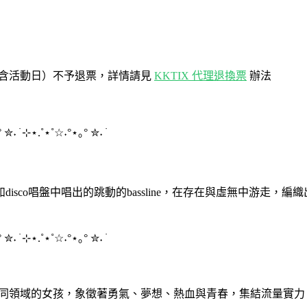
不含活動日）不予退票，詳情請見
KKTIX 代理退換票
辦法
°
✮
˖ ࣪
⊹⋆
.˚
⋆
˚☆˖°
⋆
｡°
✮
˖ ࣪
sco唱盤中唱出的跳動的bassline，在存在與虛無中游走
°
✮
˖ ࣪
⊹⋆
.˚
⋆
˚☆˖°
⋆
｡°
✮
˖ ࣪
四個不同領域的女孩，象徵著勇氣、夢想、熱血與青春，集結流量