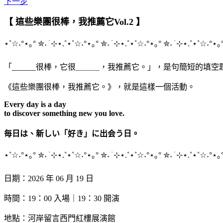
下一步
【
這些樂團很棒，我推薦它Vol.2
】
⋆
˚☆˖°
⋆
｡°
✮
˖ ࣪
⊹⋆
.˚
⋆
˚☆˖°
⋆
｡°
✮
˖ ࣪
⊹⋆
.˚
⋆
˚☆˖°
⋆
｡°
✮
˖ ࣪
⊹⋆
.˚
⋆
˚☆˖°
⋆
｡
「______很棒，它很＿＿＿，我推薦它。」，是句簡短的
《這些樂團很棒，我推薦它。》，就是這樣一個活動。
Every day is a day
to discover something new you love.
毎日は、新しい「好き」に出会う日。
⋆
˚☆˖°
⋆
｡°
✮
˖ ࣪
⊹⋆
.˚
⋆
˚☆˖°
⋆
｡°
✮
˖ ࣪
⊹⋆
.˚
⋆
˚☆˖°
⋆
｡°
✮
˖ ࣪
⊹⋆
.˚
⋆
˚☆˖°
⋆
｡
日期：2026 年 06 月 19 日
時間：19：00 入場｜19：30 開演
地點：河岸留言西門紅樓展演館