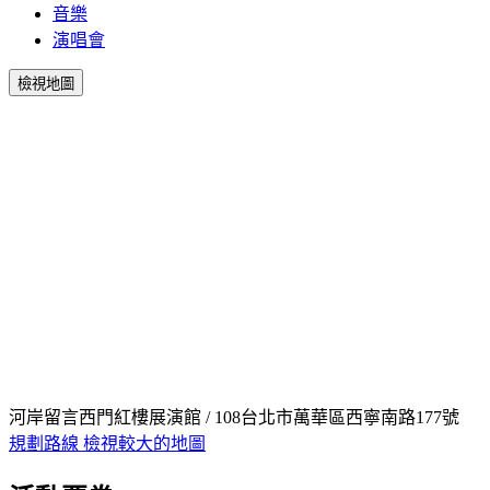
音樂
演唱會
檢視地圖
河岸留言西門紅樓展演館 / 108台北市萬華區西寧南路177號
規劃路線
檢視較大的地圖