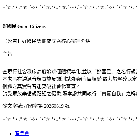
⋆
˚☆˖°
⋆
｡°
✮
˖ ࣪
⊹⋆
.˚
⋆
˚☆˖°
⋆
｡°
✮
˖ ࣪
⊹⋆
.˚
⋆
˚☆˖°
⋆
｡°
✮
˖ ࣪
⊹⋆
.˚
⋆
˚☆˖°
⋆
｡
好國民 Good Citizens
【公告】好國民樂團成立暨核心宗旨介紹
主旨:
查現行社會秩序高度追求個體標準化,並以「好國民」之名行規
本處旨在透過音頻實施反諷測試;拒絕盲目順從,致力於擊碎既定
個體之真實聲音能突破社會化審查。
請受眾放棄循規蹈矩之假象,隨本處共同執行「真實自我」之解
發文字號:好國字第 20260619 號
⋆
˚☆˖°
⋆
｡°
✮
˖ ࣪
⊹⋆
.˚
⋆
˚☆˖°
⋆
｡°
✮
˖ ࣪
⊹⋆
.˚
⋆
˚☆˖°
⋆
｡°
✮
˖ ࣪
⊹⋆
.˚
⋆
˚☆˖°
⋆
｡
音樂會