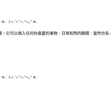
°
✮
˖ ࣪
⊹⋆
.˚
⋆
˚☆˖°
⋆
｡°
✮
˖ ࣪
填空題，它可以填入任何你喜愛的事物、日常和煦的瞬間、當然也有
°
✮
˖ ࣪
⊹⋆
.˚
⋆
˚☆˖°
⋆
｡°
✮
˖ ࣪