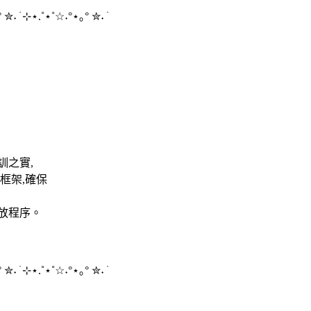
°
✮
˖ ࣪
⊹⋆
.˚
⋆
˚☆˖°
⋆
｡°
✮
˖ ࣪
訓之實,
框架,確保
放程序。
°
✮
˖ ࣪
⊹⋆
.˚
⋆
˚☆˖°
⋆
｡°
✮
˖ ࣪