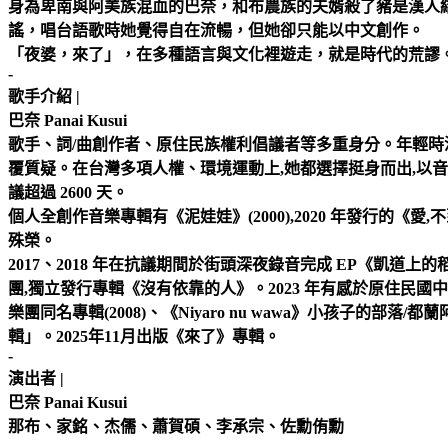
身為卑南與阿美族混血的巴奈，和布農族的夫婿殺了豬是漢人
謠，唱台語歌時她覺得自在流暢，但她卻只能以中文創作。
「夜婆，來了」，在多種語言與文化裡遊走，就是時代的荒謬
-
歌手介紹 |
巴奈 Panai Kusui
歌手、詞/曲創作者、原住民族權利倡議者等多重身分。年輕時
覆質疑。在台灣多項人權、環境運動上,她都選擇挺身而出,以音
議超過 2600 天。
個人全創作音樂專輯有《泥娃娃》(2000),2020 年發行的《
殊榮。
2017、2018 年在抗議期間於街頭深夜錄音完成 EP《凱道
團,獨立發行專輯《沒有依靠的人》。2023 年有感於原住民國中生
樂團同名專輯(2008)、《Niyaro nu wawa》小孩子的部
輯」。2025年11月出版《來了》專輯。
-
演出者 |
巴奈 Panai Kusui
那布、家銘、杰儒、蕭賀碩、李承宗、佐勳侑勳