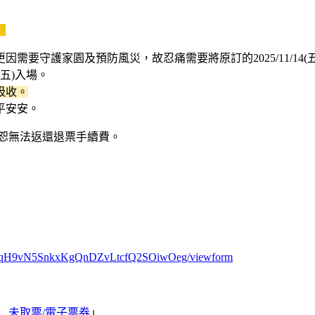
】
要守護家園及預防風災，故忍痛需要將原訂的2025/11/14(
5(五)入場。
吸收。
平安安。
恕無法返還退票手續費。
hWP4qH9vN5SnkxKgQnDZvLtcfQ2SOiwOeg/viewform
_ 未取票/電子票券
」