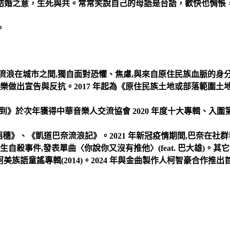
結婚之意，生死與共。常常笑說自己的母語是台語，歡快也惆悵
。
流浪在城市之間,獨自面對恐懼、焦慮,與來自原住民族血脈的身
樂做出宣告與反抗。2017 年起為《原住民族土地或部落範圍
愛,不到》於次年獲得中華音樂人交流協會 2020 年度十大專輯、入圍
上的稻穗》、《凱道巴奈流浪記》。2021 年新冠疫情期間,巴奈在社
自殺事件,發表單曲〈你說你又沒有推他〉(feat. 巴大雄)。其它音
落/都蘭阿美族語童謠專輯(2014)。2024 年與金曲製作人柯智豪合