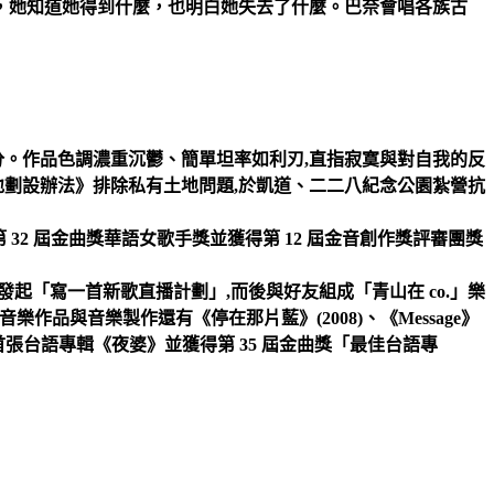
，她知道她得到什麼，也明白她失去了什麼。巴奈會唱各族古
分。作品色調濃重沉鬱、簡單坦率如利刃,直指寂寞與對自我的反
土地劃設辦法》排除私有土地問題,於凱道、二二八紀念公園紮營抗
第 32 屆金曲獎華語女歌手獎並獲得第 12 屆金音創作獎評審團獎
群發起「寫一首新歌直播計劃」,而後與好友組成「青山在 co.」樂
樂作品與音樂製作還有《停在那片藍》(2008)、《Message》
作推出首張台語專輯《夜婆》並獲得第 35 屆金曲獎「最佳台語專