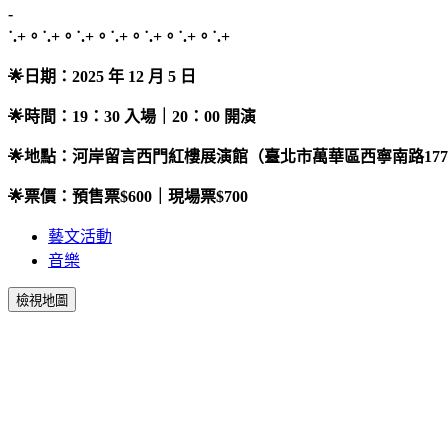
-
˙.+。˙.+。˙.+。˙.+。˙.+。˙.+。˙.+
🌟日期：2025 年 12 月 5 日
🌟時間：19：30 入場｜20：00 開演
🌟地點：河岸留言西門紅樓展演館（臺北市萬華區西寧南路17
🌟票價：預售票$600｜現場票$700
藝文活動
音樂
檢視地圖