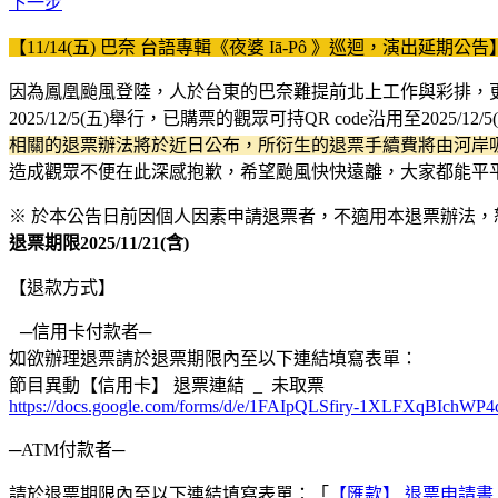
下一步
【11/14(五) 巴奈 台語專輯《夜婆
Iā-Pô
》巡迴，演出延期公告
因為鳳凰颱風登陸，人於台東的巴奈難提前北上工作與彩排，更因需
2025/12/5(五)舉行，已購票的觀眾可持QR code沿用至2025/12/
相關的退票辦法將於近日公布，所衍生的退票手續費將由河岸
造成觀眾不便在此深感抱歉，希望颱風快快遠離，大家都能平
※ 於本公告日前因個人因素申請退票者，不適用本退票辦法，
退票期限2025/11/21(含)
【退款方式】
─信用卡付款者─
如欲辦理退票請於退票期限內至以下連結填寫表單：
節目異動【信用卡】 退票連結 _ 未取票
https://docs.google.com/forms/d/e/1FAIpQLSfiry-1XLFXqBIc
─ATM付款者─
請於退票期限內至以下連結填寫表單：「
【匯款】 退票申請書 