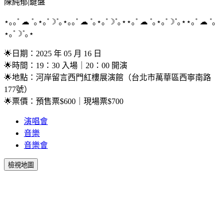
陳純郁|鍵盤
⋆｡｡˚ ☁︎ ˚｡⋆｡˚☽˚｡⋆｡｡˚ ☁︎ ˚｡⋆｡˚☽˚｡⋆⋆｡˚ ☁︎ ˚｡⋆｡˚☽˚｡⋆⋆｡˚ ☁︎ ˚｡
⋆｡˚☽˚｡⋆
🌟日期：2025 年 05 月 16 日
🌟時間：19：30 入場｜20：00 開演
🌟地點：河岸留言西門紅樓展演館（台北市萬華區西寧南路
177號）
🌟票價：預售票$600｜現場票$700
演唱會
音樂
音樂會
檢視地圖