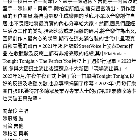
午夜午夜由主唱—閻韋伶、鼓手—陳冠毅、吉他手—阿管及鍵
盤手—陳純郁、貝斯手-陳柏宏所組成,擁有豐富演出、製作經
驗的五位團員,將自身經歷化成樂團的基底,不單以音樂創作自
居,也不畏懼地將最真實的內心分享給大家。然而,團員們歷經
生活及工作的變動,拾起沈寂或是抽離的碎片,將音樂作為出又,
回歸創作人最內心的狀態,期待在這充滿包裝的世代中,呈現真
實卻美麗的聲音。2021年起,陸續於StreetVoice上發表Demo作
品,在收聽數及反應上都有非常亮眼的成績,其中FlatSoda、
Tonight Tonight、The Perfect You皆登上了週排行冠軍。2023年
初,參與大團誕生演出後獲選為十大新團「現場演出獎」。
2023年2月,午夜午夜正式上架了第一首單曲Tonight Tonight,良
好的反饋及收聽次數,也為專輯揭開了序幕。2023年7月發行樂
團首張EP,獲得許多聽眾及業界專業人士的好評,EP累積收聽率
也突破五萬點擊。
閻韋伶|主唱
陳冠毅|鼓
阿管|吉他
陳柏宏|貝斯