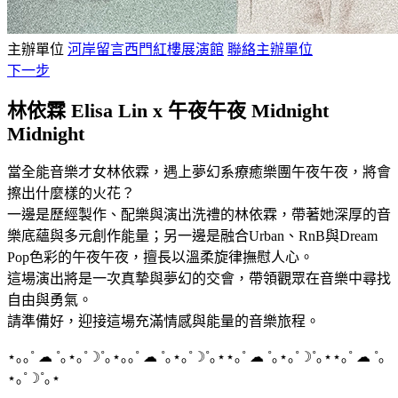
主辦單位
河岸留言西門紅樓展演館
聯絡主辦單位
下一步
林依霖 Elisa Lin x 午夜午夜 Midnight
Midnight
當全能音樂才女林依霖，遇上夢幻系療癒樂團午夜午夜，將會
擦出什麼樣的火花？​
一邊是歷經製作、配樂與演出洗禮的林依霖，帶著她深厚的音
樂底蘊與多元創作能量；另一邊是融合Urban、RnB與Dream
Pop色彩的午夜午夜，擅長以溫柔旋律撫慰人心。​
這場演出將是一次真摯與夢幻的交會，帶領觀眾在音樂中尋找
自由與勇氣。​
請準備好，迎接這場充滿情感與能量的音樂旅程。​
⋆｡｡˚ ☁︎ ˚｡⋆｡˚☽˚｡⋆｡｡˚ ☁︎ ˚｡⋆｡˚☽˚｡⋆⋆｡˚ ☁︎ ˚｡⋆｡˚☽˚｡⋆⋆｡˚ ☁︎ ˚｡
⋆｡˚☽˚｡⋆