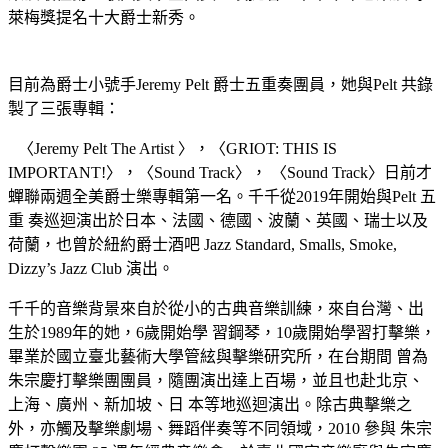
萊梅獎提名十大爵士新秀。
⽬前為爵⼠⼩號⼿Jeremy Pelt 爵⼠五重奏團員，她與Pelt 共錄
製了三張專輯：
〈Jeremy Pelt The Artist 〉，〈GRIOT: THIS IS
IMPORTANT!〉，〈Sound Track〉， 〈Sound Track〉⽇前才
蟬聯兩週全美爵⼠樂專輯第⼀名。千千從2019年開始與Pelt 五
重 奏巡迴演出於⽇本、法國、德國、波蘭、英國、瑞⼠以及
荷蘭，也曾於紐約爵⼠酒吧 Jazz Standard, Smalls, Smoke,
Dizzy’s Jazz Club 演出。
千千的⾳樂背景來⾃於從⼩的古典⾳樂訓練，來⾃台灣、出
⽣於1989年的她，6歲開始學 習鋼琴，10歲開始學習打擊樂，
畢業於國⽴臺北藝術⼤學管絃與擊樂研究所，在台期間 曾為
朱宗慶打擊樂團團員，隨團演出達上百場，並且也赴北京、
上海、廣州、新加坡、⽇ 本等地巡迴演出。除古典擊樂之
外，亦觸及擊樂劇場、舞蹈伴奏等不同領域，2010 參與 朱宗