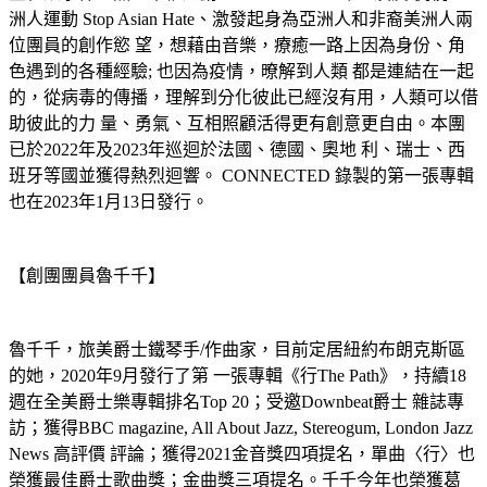
洲⼈運動 Stop Asian Hate、激發起身為亞洲⼈和⾮裔美洲⼈兩
位團員的創作慾 望，想藉由⾳樂，療癒⼀路上因為身份、⻆
⾊遇到的各種經驗; 也因為疫情，暸解到⼈類 都是連結在⼀起
的，從病毒的傳播，理解到分化彼此已經沒有⽤，⼈類可以借
助彼此的⼒ 量、勇氣、互相照顧活得更有創意更⾃由。本團
已於2022年及2023年巡迴於法國、德國、奧地 利、瑞⼠、⻄
班⽛等國並獲得熱烈迴響。 CONNECTED 錄製的第⼀張專輯
也在2023年1⽉13⽇發⾏。
【創團團員魯千千】
魯千千，旅美爵⼠鐵琴⼿/作曲家，⽬前定居紐約布朗克斯區
的她，2020年9⽉發⾏了第 ⼀張專輯《⾏The Path》，持續18
週在全美爵⼠樂專輯排名Top 20；受邀Downbeat爵⼠ 雜誌專
訪；獲得BBC magazine, All About Jazz, Stereogum, London Jazz
News ⾼評價 評論；獲得2021⾦⾳獎四項提名，單曲〈⾏〉也
榮獲最佳爵⼠歌曲獎；⾦曲獎三項提名。千千今年也榮獲葛