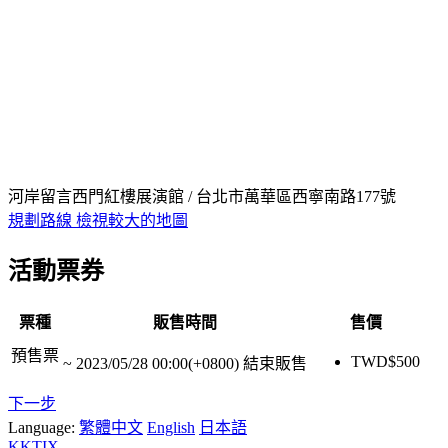
河岸留言西門紅樓展演館 / 台北市萬華區西寧南路177號
規劃路線
檢視較大的地圖
活動票券
票種
販售時間
售價
預售票
TWD$
500
~
2023/05/28 00:00(+0800)
結束販售
下一步
Language:
繁體中文
English
日本語
KKTIX