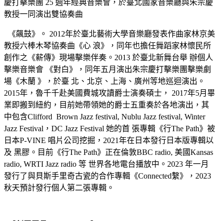
慶打擊樂團 25 週年經典⾳樂會，於臺北國家⾳樂廳與朱宗慶
教授⼀同演出雙協奏曲
《飆⿎》。 2012年於臺北藝術⼤學⾳樂廳發表作曲家林京美
教授六棒⽊琴協奏曲《⼼ 浪》，同年也擔任舞蹈家林懷⺠所
創作之《薪傳》現場擊樂伴奏。2013 於臺北新舞台舉 辦個⼈
擊樂⾳樂會 《對⽩》，同年五⽉演出朱宗慶打擊樂團擊樂劇
場《⽊蘭 》，於臺 北、北京、上海、廣州等地巡迴演出。
2015年，魯千千赴美國費城攻讀爵⼠演奏碩⼠， 2017年5⽉畢
業即搬到紐約，⽬前她帶領她的爵⼠五重奏於各地演出，其
中包含Clifford Brown Jazz festival, Nublu Jazz festival, Winter
Jazz Festival，DC Jazz Festival 她的⾸ 張專輯《⾏The Path》被
⽇本P-VINE 唱⽚公司挖掘，2021年在⽇本發⾏⽇本版專輯以
及 ⿊膠。⽬前《⾏The Path》正在倫敦BBC radio, 美國Kansas
radio, WRTI Jazz radio 等 世界各地電台播放中。2023 年一月
發行了與貝斯手里奇古瓷的合作專輯《Connected繫》，2023
秋天預計發行個人第二張專輯。