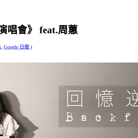
會》 feat.周蕙
k
,
Google 日曆
)