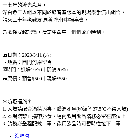
十七年的流光歲月，
深白色二人組以不同於錄音室版本的現場樂手演出組合，
請來二十年老戰友 周蕙 擔任中場嘉賓，
帶著你穿越記憶，造訪生命中一個個感心時刻。
📅日期：2023/3/11 (六)
📌地點：西門河岸留言
⏳時間：進場19:30｜開演20:00
🎫票價：預售$500｜現場$550
＊防疫措施＊
1. 入場請配合酒精消毒、體溫測量(額溫≧37.5°C不得入場)
2. 本場館禁止攜帶外食，場內飲用飲品請務必留在座位上
3. 請務必全程配戴口罩，飲用飲品時可暫時性拉下口罩
演唱會