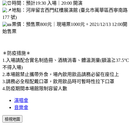
時間：預計19:30 入場｜20:00 開演
地點：河岸留言西門紅樓展演館 (臺北市萬華區西寧南路
177 號)
票價：預售票800元｜現場票1000元。2021/12/13 12:00開
始售票
＊防疫措施＊
1.入場請配合實名制造冊、酒精消毒、體溫測量(額溫≧37.5°C
不得入場)
2.本場館禁止攜帶外食，場內飲用飲品請務必留在座位上
3.請務必全程配戴口罩，飲用飲品時可暫時性拉下口罩
4.防疫期間本場館限制容留人數
演唱會
音樂會
檢視地圖