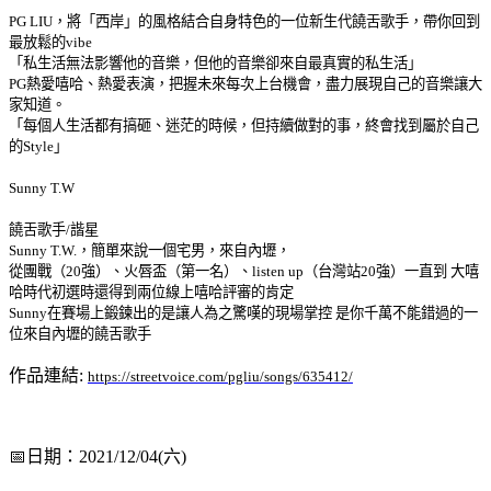
PG LIU，將「西岸」的風格結合自身特色的一位新生代饒舌歌手，帶你回到
最放鬆的vibe
「私生活無法影響他的音樂，但他的音樂卻來自最真實的私生活」
PG熱愛嘻哈、熱愛表演，把握未來每次上台機會，盡力展現自己的音樂讓大
家知道。
「每個人生活都有搞砸、迷茫的時候，但持續做對的事，終會找到屬於自己
的Style」
Sunny T.W 
饒舌歌手/諧星
Sunny T.W.，簡單來說一個宅男，來自內壢，
從團戰（20強）、火唇盃（第一名）、listen up（台灣站20強）一直到 大嘻
哈時代初選時還得到兩位線上嘻哈評審的肯定
Sunny在賽場上鍛鍊出的是讓人為之驚嘆的現場掌控 是你千萬不能錯過的一
位來自內壢的饒舌歌手
作品連結:
https://streetvoice.com/pgliu/songs/635412/
📅日期：2021/12/04(六)